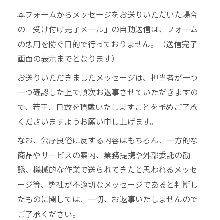
ご記入いただいた個人情報につきましては、
本フォームからメッセージをお送りいただいた場合
上記の利用目的のみに使用し、ご本人の同意
の「受け付け完了メール」の自動送信は、フォーム
を得ずに、他の目的で利用したり、第三者に
の悪用を防ぐ目的で行っておりません。（送信完了
提供することはございません。 また、情報の
画面の表示までとなります）
漏洩や盗難がないよう、細心の注意を払って
お送りいただきましたメッセージは、担当者が一つ
厳重に管理いたします。
一つ確認した上で順次お返事させていただきますの
で、若干、日数を頂戴いたしますことを予めご了承
ケイエスケイコントロール株式会社
くださいますようお願い申し上げます。
代表取締役 佐藤 勝
なお、公序良俗に反する内容はもちろん、一方的な
商品やサービスの案内、業務提携や外部委託の勧
誘、機械的な作業で送られてきたと思われるメッセ
ージ等、弊社が不適切なメッセージであると判断し
たものに関しては、一切、お返事いたしませんので
ご了承ください。